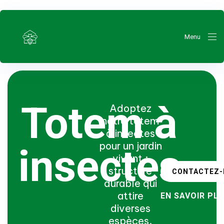
Menu
Totem à
Adoptez
notre totem
à insectes
pour un jardin
insectes
vivant :
structure
CONTACTEZ-
durable qui
attire
EN SAVOIR PL
diverses
espèces.