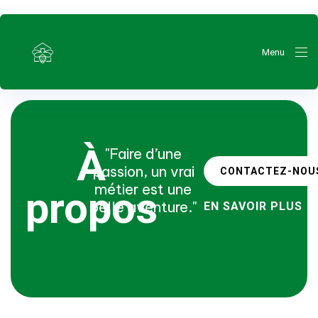
Menu
À
"Faire d’une
passion, un vrai
CONTACTEZ-NOU
métier est une
propos
belle aventure."
EN SAVOIR PLUS