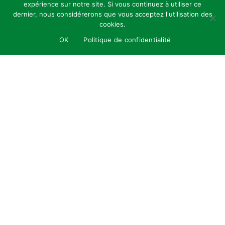
expérience sur notre site. Si vous continuez à utiliser ce
dernier, nous considérerons que vous acceptez l'utilisation des
cookies.
OK
Politique de confidentialité
La conception et la réalisation du logo unique de
l'îlot Saint-Michel à Liège ont été pour nous une
source d'amusement et de créativité. Au-delà
de l'installation des hôtels à insectes, notre
intervention s'est étendue au premier étage
avec la mise en place de divers nichoirs destinés
aux oiseaux, chauves-souris et hirondelles. Ce
projet a embrassé une approche holistique de la