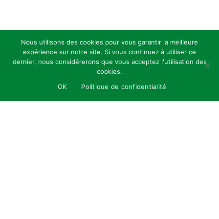
Nous utilisons des cookies pour vous garantir la meilleure
expérience sur notre site. Si vous continuez à utiliser ce
dernier, nous considérerons que vous acceptez l'utilisation des
cookies.
OK
Politique de confidentialité
Demande et Inspiration
01
À la demande de "SparkOH!", nous avons été
chargés de créer une version de leur logo. Le
concept était de l'intégrer dans un projet axé sur
la biodiversité, tout en offrant une perspective